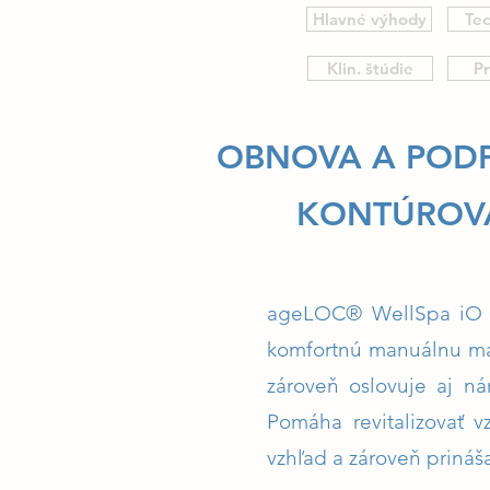
Hlavné výhody
Tec
Klin. štúdie
Pr
OBNOVA A PODPO
KONTÚROVAN
ageLOC® WellSpa iO je
komfortnú manuálnu mas
zároveň oslovuje aj ná
Pomáha revitalizovať v
vzhľad a zároveň prináš