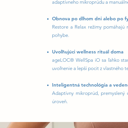
adaptívneho mikroprúdu a manuáln
Obnova po dlhom dni alebo po fyz
Restore a Relax režimy pomáhajú n
pohybe.
Uvoľňujúci wellness rituál doma
ageLOC® WellSpa iO sa ľahko stane
uvoľnenie a lepší pocit z vlastného te
Inteligentná technológia a veden
Adaptívny mikroprúd, premyslený di
úroveň.