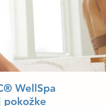
OC® WellSpa
ej pokožke