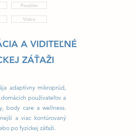
Použitie
Video
CIA A VIDITEĽNÉ
CKEJ ZÁŤAŽI
ája adaptívny mikroprúd,
e domácich používateľov a
ty, body care a wellness.
nejší a viac kontúrovaný
bo po fyzickej záťaži.