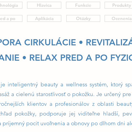
hnológia
Hlavica
Funkcie
Produkty
ed a po
Aplikácia
Otázky
Ocenenia
RA CIRKULÁCIE • REVITALIZÁ
IE • RELAX PRED A PO FYZI
 inteligentný beauty a wellness systém, ktorý sp
áž a cielenú starostlivosť o pokožku. Je určený pr
ročnejších klientov a profesionálov z oblasti beau
zhľad pokožky, podporuje jej viditeľne hladší, pev
a príjemný pocit uvoľnenia a obnovy po dlhom dni ale