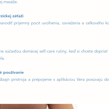
ej masáže.
ickej záťaži
avodiť príjemný pocit uvoľnenia, osvieženia a celkového
 súčasťou domácej self-care rutiny, keď si chcete dopriať 
la.
é používanie
zajn prístroja a prepojenie s aplikáciou Vera posúvajú do