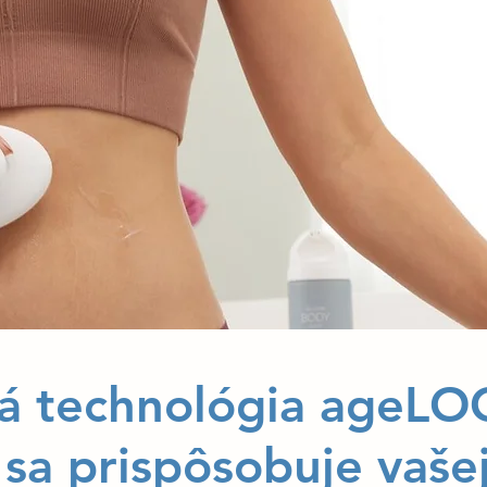
ná technológia ageL
 sa prispôsobuje vaš