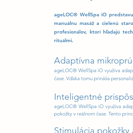
ageLOC® WellSpa iO predstavuj
manuálnu masáž a cielenú staros
profesionálov, ktorí hľadajú te
rituálmi.
Adaptívna mikroprú
ageLOC® WellSpa iO využíva adaptí
čase. Vďaka tomu prináša personaliz
Inteligentné prispô
ageLOC® WellSpa iO využíva adaptí
pokožky v reálnom čase. Tento princ
Stimulácia pokožky a