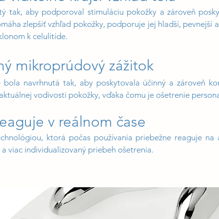
 tak, aby podporoval stimuláciu pokožky a zároveň poskyt
áha zlepšiť vzhľad pokožky, podporuje jej hladší, pevnejší a
lonom k celulitíde.
ný mikroprúdový zážitok
ola navrhnutá tak, aby poskytovala účinný a zároveň komf
aktuálnej vodivosti pokožky, vďaka čomu je ošetrenie personal
reaguje v reálnom čase
hnológiou, ktorá počas používania priebežne reaguje na 
 a viac individualizovaný priebeh ošetrenia.