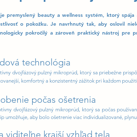
e premyslený beauty a wellness systém, ktorý spája 
tlivosť o pokožku. Je navrhnutý tak, aby oslovil niel
chnologicky pokročilý a zároveň praktický nástroj pre 
dová technológia
vny dvojfázový pulzný mikroprúd, ktorý sa priebežne prispô
ovanejší, komfortný a konzistentný zážitok pri každom použití
sobenie počas ošetrenia
vny dvojfázový pulzný mikroprúd, ktorý sa počas používani
íp umožňuje, aby bolo ošetrenie viac individualizované, plynu
 viditeľne krajší vzhľad tela