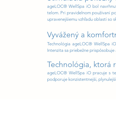
ageLOC® WellSpa iO bol navrhnutý
telom. Pri pravidelnom používaní pom
upravenejšiemu vzhľadu oblastí so sk
Vyvážený a komfort
Technológia ageLOC® WellSpa iO b
Intenzita sa priebežne prispôsobuje 
Technológia, ktorá 
ageLOC® WellSpa iO pracuje s tec
podporuje konzistentnejší, plynulejší