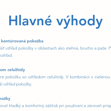
Hlavné výhody
ac kontúrovaná pokožka
 vzhľad pokožky v oblastiach ako stehná, brucho a paže. P
 vzhľad.
om celulitídy
pre pokožku so vzhľadom celulitídy. V kombinácii s cielenou
jší vzhľad pokožky.
kožky
ytoval hladký a komfortný zážitok pri používaní a zároveň pri