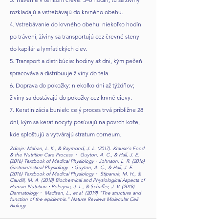
rozkladajú a vstrebávajú do krvného obehu.
4. Vstrebávanie do krvného obehu: niekoľko hodín
po trávení; živiny sa transportujú cez črevné steny
do kapilár a lymfatických ciev.
5. Transport a distribúcia: hodiny až dni, kým pečeň
spracováva a distribuuje živiny do tela.
6. Doprava do pokožky: niekoľko dní až týždňov;
živiny sa dostávajú do pokožky cez krvné cievy.
7. Keratinizácia buniek: celý proces trvá približne 28
dní, kým sa keratinocyty posúvajú na povrch kože,
kde splošťujú a vytvárajú stratum corneum.
Zdroje: Mahan, L. K., & Raymond, J. L. (2017). Krause's Food
& the Nutrition Care Process ・ Guyton, A. C., & Hall, J. E.
(2016) Textbook of Medical Physiology・Johnson, L. R. (2016)
Gastrointestinal Physiology ・Guyton, A. C., & Hall, J. E.
(2016) Textbook of Medical Physiology・ Stipanuk, M. H., &
Caudill, M. A. (2018) Biochemical and Physiological Aspects of
Human Nutrition・Bolognia, J. L., & Schaffer, J. V. (2018)
Dermatology・ Madisen, L., et al. (2019) "The structure and
function of the epidermis." Nature Reviews Molecular Cell
Biology.