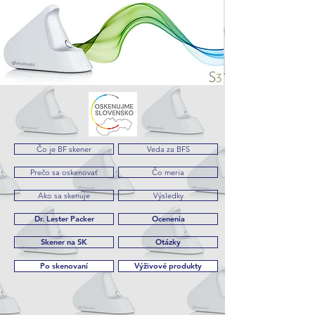
Čo je BF skener
Veda za BFS
Prečo sa oskenovať
Čo meria
Ako sa skenuje
Výsledky
Dr. Lester Packer
Ocenenia
Skener na SK
Otázky
Po skenovaní
Výživové produkty