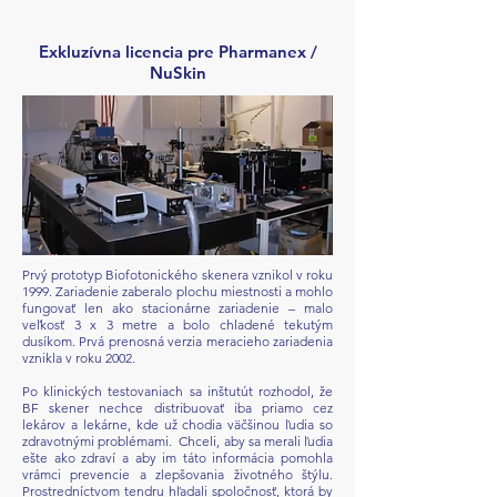
Exkluzívna licencia pre Pharmanex /
NuSkin
Prvý prototyp Biofotonického skenera vznikol v roku
1999. Zariadenie zaberalo plochu miestnosti a mohlo
fungovať len ako stacionárne zariadenie – malo
veľkosť 3 x 3 metre a bolo chladené tekutým
dusíkom. Prvá prenosná verzia meracieho zariadenia
vznikla v roku 2002.
Po klinických testovaniach sa inštutút rozhodol, že
BF skener nechce distribuovať iba priamo cez
lekárov a lekárne, kde už chodia väčšinou ľudia so
zdravotnými problémami. Chceli, aby sa merali ľudia
ešte ako zdraví a aby im táto informácia pomohla
vrámci prevencie a zlepšovania životného štýlu.
Prostredníctvom tendru hľadali spoločnosť, ktorá by