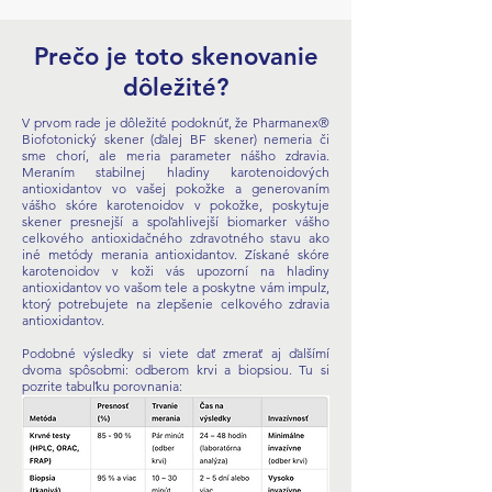
Prečo je toto skenovanie
dôležité?
V prvom rade je dôležité podoknúť, že
Pharmanex®
Biofotonický skener (ďalej BF skener) nemeria či
sme chorí, ale meria parameter nášho zdravia.
Meraním stabilnej hladiny karotenoidových
antioxidantov vo vašej pokožke a generovaním
vášho skóre karotenoidov v pokožke, poskytuje
skener presnejší a spoľahlivejší biomarker vášho
celkového antioxidačného zdravotného stavu ako
iné metódy merania antioxidantov. Získané skóre
karotenoidov v koži vás upozorní na hladiny
antioxidantov vo vašom tele a poskytne vám impulz,
ktorý potrebujete na zlepšenie celkového zdravia
antioxidantov.
Podobné výsledky si viete dať zmerať aj ďalšímí
dvoma spôsobmi:
odberom krvi a biopsiou. Tu si
pozrite tabuľku porovnania: