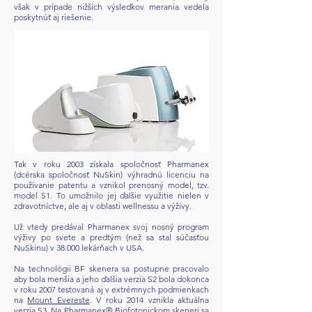
však v prípade nižších výsledkov merania vedela
poskytnúť aj riešenie.
Tak v roku 2003 získala spoločnosť Pharmanex
(dcérska spoločnosť NuSkin) výhradnú licenciu na
používanie patentu a vznikol prenosný model, tzv.
model S1. To umožnilo jej ďalšie využitie nielen v
zdravotníctve, ale aj v oblasti wellnessu a výživy.
Už vtedy predával Pharmanex svoj nosný program
výživy po svete a predtým (než sa stal súčasťou
NuSkinu) v 38.000 lekárňach v USA.
Na technológii BF skenera sa postupne pracovalo
aby bola menšia a jeho ďalšia verzia S2 bola dokonca
v roku 2007 testovaná aj v extrémnych podmienkach
na
Mount Evereste
. V roku 2014 vznikla aktuálna
verzia S3. Na Pharmanex® Biofotonickom skeneri sa