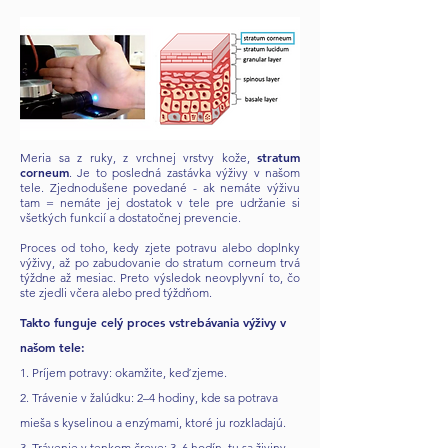
stratum
Meria sa z ruky, z vrchnej vrstvy kože,
corneum
. Je to posledná zastávka výživy v našom
tele. Zjednodušene povedané - ak nemáte výživu
tam = nemáte jej dostatok v tele pre udržanie si
všetkých funkcií a dostatočnej prevencie.
Proces od toho, kedy zjete potravu alebo doplnky
výživy, až po zabudovanie do stratum corneum trvá
týždne až mesiac. Preto výsledok neovplyvní to, čo
ste zjedli včera alebo pred týždňom.
Takto funguje celý proces vstrebávania výživy v
našom tele:
1. Príjem potravy: okamžite, keď zjeme.
2. Trávenie v žalúdku: 2–4 hodiny, kde sa potrava
mieša s kyselinou a enzýmami, ktoré ju rozkladajú.
3. Trávenie v tenkom čreve: 3–6 hodín, tu sa živiny