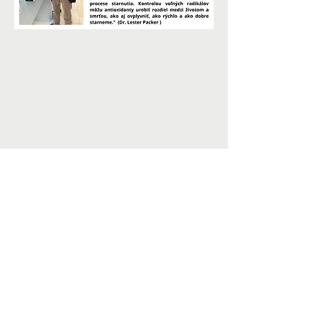
Ocenenia
Tu si môžete pozrieť vybrané ocenenia,
ktoré
Pharmanex® BioPhotonic Scanner získal za
prínos
a za
inovácie
.