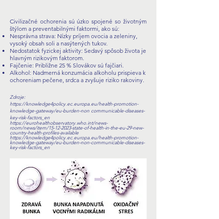
Civilizačné ochorenia sú úzko spojené so životným
štýlom a preventabilnými faktormi, ako sú:
Nesprávna strava: Nízky príjem ovocia a zeleniny,
vysoký obsah soli a nasýtených tukov.
Nedostatok fyzickej aktivity: Sedavý spôsob života je
hlavným rizikovým faktorom.
Fajčenie: Približne 25 % Slovákov sú fajčiari.
Alkohol: Nadmerná konzumácia alkoholu prispieva k
ochoreniam pečene, srdca a zvyšuje riziko rakoviny.
​Zdroje:
https://knowledge4policy.ec.europa.eu/health-promotion-
knowledge-gateway/eu-burden-non
communicable-diseases-
key-risk-factors_en
https://eurohealthobservatory.who.int/news-
room/news/item/15-12-2023-state-of-health-in-the-eu-29-new-
country-health-profiles-available
https://knowledge4policy.ec.europa.eu/health-promotion-
knowledge-gateway/eu-burden-non-communicable-diseases-
key-risk-factors_en