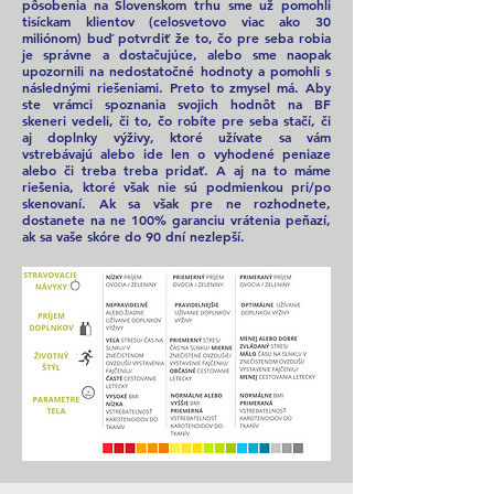
pôsobenia na Slovenskom trhu sme už pomohli
tisíckam klientov (celosvetovo viac ako 30
miliónom) buď potvrdiť že to, čo pre seba robia
je správne a dostačujúce, alebo sme naopak
upozornili na nedostatočné hodnoty a pomohli s
následnými riešeniami. Preto to zmysel má. Aby
ste vrámci spoznania svojich hodnôt na BF
skeneri vedeli, či to, čo robíte pre seba stačí, či
aj doplnky výživy, ktoré užívate sa vám
vstrebávajú alebo ide len o vyhodené peniaze
alebo či treba treba pridať. A aj na to máme
riešenia, ktoré však nie sú podmienkou pri/po
skenovaní. Ak sa však pre ne rozhodnete,
dostanete na ne 100% garanciu vrátenia peňazí,
ak sa vaše skóre do 90 dní nezlepší.