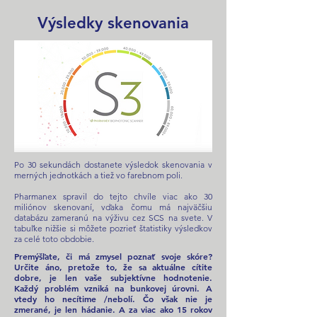
Výsledky skenovania
Po 30 sekundách dostanete výsledok skenovania v
merných jednotkách a tiež vo farebnom poli.
Pharmanex spravil do tejto chvíle viac ako 30
miliónov skenovaní, vďaka čomu má najväčšiu
databázu zameranú na výživu cez SCS na svete. V
tabuľke nižšie si môžete pozrieť štatistiky výsledkov
za celé toto obdobie.
Premýšľate, či má zmysel poznať svoje skóre?
Určite áno, pretože to, že sa aktuálne cítite
dobre, je len vaše subjektívne hodnotenie.
Každý problém vzniká na bunkovej úrovni. A
vtedy ho necítime /nebolí. Čo však nie je
zmerané, je len hádanie. A za viac ako 15 rokov