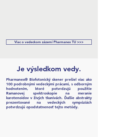
Viac o vedeckom zázemí Pharmanex TU >>>
Je výsledkom vedy.
Pharmanex® Biofotonický skener prešiel viac ako
100 podrobnými vedeckými prácami, s odborným
hodnotením, ktoré potvrdzujú použitie
Ramanovej spektroskopie na meranie
karotenoidov v živých tkanivách. Ďalšie abstrakty
prezentované na vedeckých sympóziách
potvrdzujú opodstatnenosť tejto metódy.