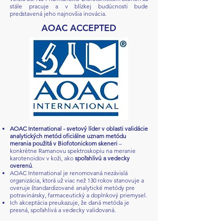
stále pracuje a v blízkej budúcnosti bude
predstavená jeho najnovšia inovácia.
AOAC ACCEPTED
AOAC International
- svetový líder v oblasti validácie
analytických metód oficiálne uznam m
etódu
merania použitá v Biofotonickom skeneri
–
konkrétne Ramanovu spektroskopiu na meranie
karotenoidov v koži, ako
spoľahlivú a vedecky
overenú
.
AOAC International je renomovaná nezávislá
organizácia, ktorá už viac než 130 rokov stanovuje a
overuje štandardizované analytické metódy pre
potravinársky, farmaceutický a doplnkový priemysel.
Ich akceptácia preukazuje, že daná metóda je
presná, spoľahlivá a vedecky validovaná.