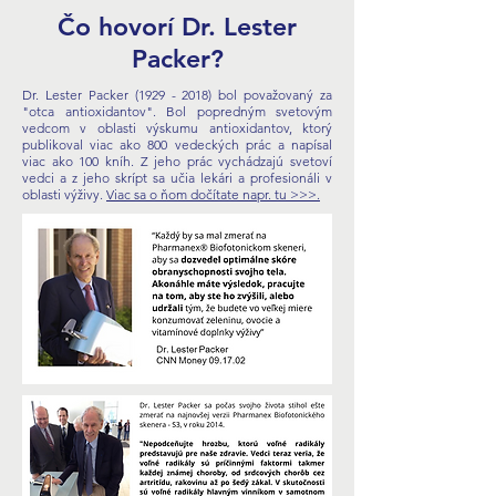
Čo hovorí Dr. Lester
Packer?
Dr. Lester Packer
(1929 - 2018)
bol považovaný za
"otca antioxidantov". Bol popredným svetovým
vedcom v oblasti výskumu antioxidantov, ktorý
publikoval viac ako 800 vedeckých prác a napísal
viac ako 100 kníh. Z jeho prác vychádzajú svetoví
vedci a z jeho skrípt sa učia lekári a profesionáli v
oblasti výživy.
Viac sa o ňom dočítate napr. tu >>>.