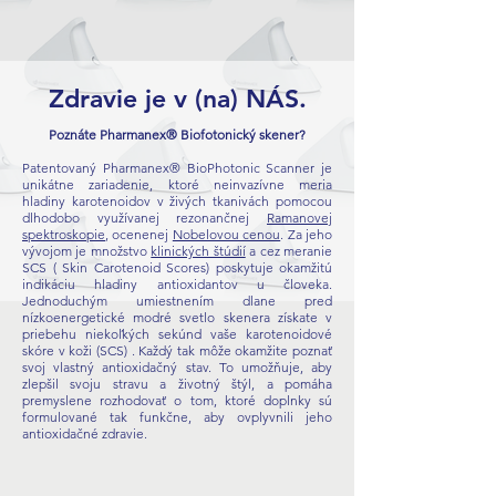
Zdravie je v (na) NÁS.
Poznáte Pharmanex® Biofotonický skener?
Patentovaný Pharmanex® BioPhotonic Scanner je
unikátne zariadenie, ktoré neinvazívne meria
hladiny karotenoidov v živých tkanivách pomocou
dlhodobo využívanej rezonančnej
Ramanovej
spektroskopie
, ocenenej
Nobelovou cenou
. Za jeho
vývojom je množstvo
klinických štúdií
a cez meranie
SCS ( Skin Carotenoid Scores) poskytuje okamžitú
indikáciu hladiny antioxidantov u človeka.
Jednoduchým umiestnením dlane pred
nízkoenergetické modré svetlo skenera získate v
priebehu niekoľkých sekúnd vaše karotenoidové
skóre v koži (SCS) . Každý tak môže okamžite poznať
svoj vlastný antioxidačný stav. To umožňuje, aby
zlepšil svoju stravu a životný štýl, a pomáha
premyslene rozhodovať o tom, ktoré doplnky sú
formulované tak funkčne, aby ovplyvnili jeho
antioxidačné zdravie.