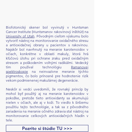
Biofotonický skener bol vyvinutý v Huntsman
Cancer Institute (Huntsmanov rakovinový inštitút) na
University of Utah
. Pôvodným cieľom výskumu bolo
vytvoriť nástroj na monitorovanie oxidačného stresu
a antioxidačnej obrany u pacientov s rakovinou.
Najskôr bol navrhnutý na meranie karotenoidov v
očiach, konkrétne v oblasti makuly, ktorá hrá
kľúčovú úlohu pri ochrane zraku pred oxidačným
stresom a poškodením voľnými radikálmi. Vedecký
tím používal technológiu
Ramanovej
spektroskopie
na neinvazívne meranie týchto
pigmentov, čo bolo prínosné pre hodnotenie rizík
vekom podmienenej makulárnej degenerácie.
Neskôr si vedci uvedomili, že rovnaký princíp by
mohol byť použitý aj na meranie karotenoidov v
pokožke, pretože tieto antioxidanty sa akumulujú
nielen v očiach, ale aj v koži. To viedlo k širšiemu
použitiu tejto technológie, a tak sa z pôvodného
zariadenia na meranie očného zdravia stal nástroj na
monitorovanie celkových antioxidačných hladín v
tele.
Pozrite si štúdie TU >>>