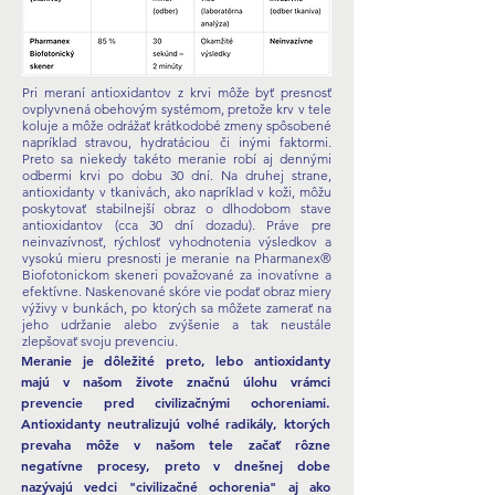
​Pri meraní antioxidantov z krvi môže byť presnosť
ovplyvnená obehovým systémom, pretože krv v tele
koluje a môže odrážať krátkodobé zmeny spôsobené
napríklad stravou, hydratáciou či inými faktormi.
Preto sa niekedy takéto meranie robí aj dennými
odbermi krvi po dobu 30 dní. Na druhej strane,
antioxidanty v tkanivách, ako napríklad v koži, môžu
poskytovať stabilnejší obraz o dlhodobom stave
antioxidantov (cca 30 dní dozadu).
Práve pre
neinvazívnosť, rýchlosť vyhodnotenia výsledkov a
vysokú mieru presnosti je meranie na Pharmanex®
Biofotonickom skeneri považované za inovatívne a
efektívne. Naskenované skóre vie podať obraz miery
výživy v bunkách, po ktorých sa môžete zamerať na
jeho udržanie alebo zvýšenie a tak neustále
zlepšovať svoju prevenciu.​
Meranie je dôležité preto, lebo antioxidanty
majú v našom živote značnú úlohu vrámci
prevencie pred civilizačnými ochoreniami.
Antioxidanty neutralizujú voľné radikály, ktorých
prevaha môže v našom tele začať rôzne
negatívne procesy, preto v dnešnej dobe
nazývajú vedci "civilizačné ochorenia" aj ako