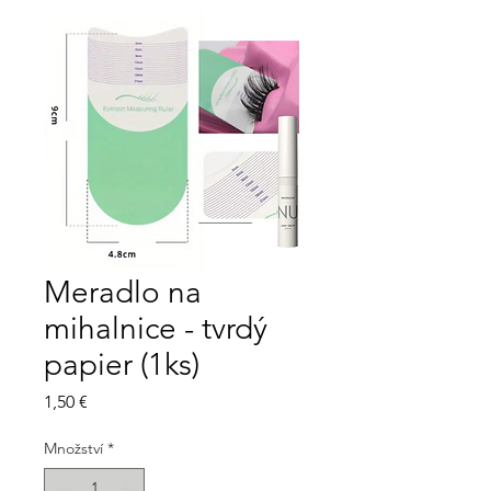
Meradlo na
mihalnice - tvrdý
papier (1ks)
Cena
1,50 €
Množství
*